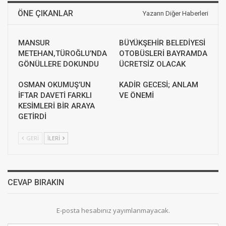
ÖNE ÇIKANLAR
Yazarın Diğer Haberleri
MANSUR
BÜYÜKŞEHİR BELEDİYESİ
METEHAN,TÜROĞLU’NDA
OTOBÜSLERİ BAYRAMDA
GÖNÜLLERE DOKUNDU
ÜCRETSİZ OLACAK
OSMAN OKUMUŞ’UN
KADİR GECESİ; ANLAM
İFTAR DAVETİ FARKLI
VE ÖNEMİ
KESİMLERİ BİR ARAYA
GETİRDİ
GERI
İLERI
CEVAP BIRAKIN
E-posta hesabınız yayımlanmayacak.