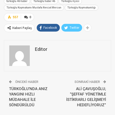
türkoğlu 46 haber
Türkoğlu haber 46
Türkoğlu ilçesi
Türkoğlu Kaymakamı Mustafa Nevzat Mercan
Türkoğlu Kaymakamlığı
557
0
Haberi Paylaş
Facebook
Twitter
Editor
ÖNCEKI HABER
SONRAKI HABER
TÜRKOĞLU’NDA ANIZ
ALİ ÇAVUŞOĞLU;
YANGINI HIZLI
“ŞEFFAF YÖNETİMLE
MÜDAHALE İLE
İSTİKRARLI GELİŞMEYİ
SÖNDÜRÜLDÜ
HEDEFLİYORUZ”