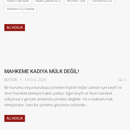
HANIFI KALKAN
KAAN ÇAKIROĞLU
MEHMET IŞIK
ORHAN KÜLEK
SERKAN GÖZÜKARA
ALI KEKLIK
MAHKEME KADIYA MÜLK DEĞİL!
EDITOR
14 Oca, 2020
0
Bir kurumu veya kuruluşu yöneten kişinin hiçbir zaman için keyfi ve
fevri hareket etmeye hakkı yoktur. Eğer keyfi ve fevri hareket
ediyorsa o gerçek anlamda yönetici değildir. Ve o makamı hak
etmiyordur. Yani bir yönetici gözünün üstünde…
ALI KEKLIK