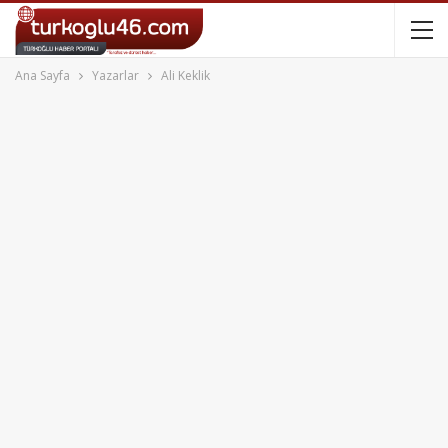
Ana Sayfa
Yazarlar
Ali Keklik