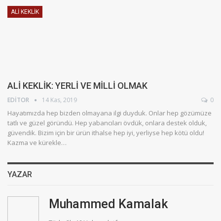
ALI KEKLIK
ALİ KEKLİK: YERLİ VE MİLLİ OLMAK
EDITOR
14 Kas, 2019
0
Hayatımızda hep bizden olmayana ilgi duyduk. Onlar hep gözümüze
tatlı ve güzel göründü. Hep yabancıları övdük, onlara destek olduk,
güvendik. Bizim için bir ürün ithalse hep iyi, yerliyse hep kötü oldu!
Kazma ve kürekle…
YAZAR
Muhammed Kamalak