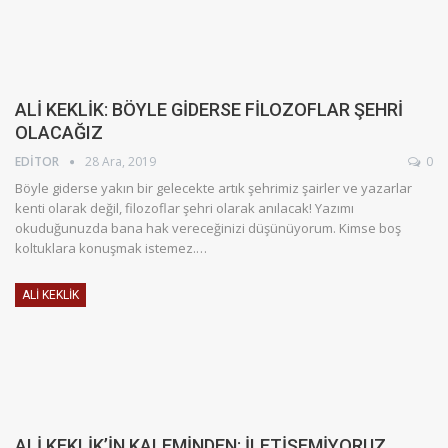
ALİ KEKLİK: BÖYLE GİDERSE FİLOZOFLAR ŞEHRİ
OLACAĞIZ
EDITOR
28 Ara, 2019
0
Böyle giderse yakın bir gelecekte artık şehrimiz şairler ve yazarlar
kenti olarak değil, filozoflar şehri olarak anılacak! Yazımı
okuduğunuzda bana hak vereceğinizi düşünüyorum. Kimse boş
koltuklara konuşmak istemez.…
ALI KEKLIK
ALİ KEKLİK’İN KALEMİNDEN: İLETİŞEMİYORUZ