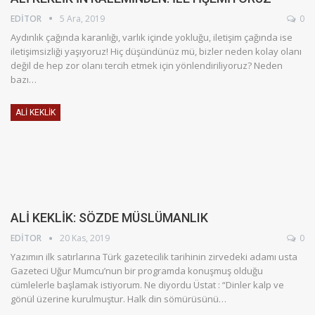
EDITOR
5 Ara, 2019
0
Aydınlık çağında karanlığı, varlık içinde yokluğu, iletişim çağında ise
iletişimsizliği yaşıyoruz! Hiç düşündünüz mü, bizler neden kolay olanı
değil de hep zor olanı tercih etmek için yönlendiriliyoruz? Neden
bazı…
ALI KEKLIK
ALİ KEKLİK: SÖZDE MÜSLÜMANLIK
EDITOR
20 Kas, 2019
0
Yazımın ilk satırlarına Türk gazetecilik tarihinin zirvedeki adamı usta
Gazeteci Uğur Mumcu’nun bir programda konuşmuş olduğu
cümlelerle başlamak istiyorum. Ne diyordu Üstat : “Dinler kalp ve
gönül üzerine kurulmuştur. Halk din sömürüsünü…