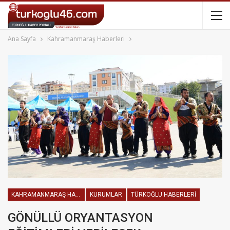
Ana Sayfa
Kahramanmaraş Haberleri
KAHRAMANMARAŞ HABERLERI
KURUMLAR
TÜRKOĞLU HABERLERI
GÖNÜLLÜ ORYANTASYON