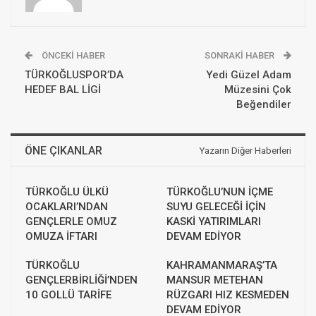
ÖNCEKI HABER
SONRAKI HABER
TÜRKOĞLUSPOR’DA
Yedi Güzel Adam
HEDEF BAL LİGİ
Müzesini Çok
Beğendiler
ÖNE ÇIKANLAR
Yazarın Diğer Haberleri
TÜRKOĞLU ÜLKÜ
TÜRKOĞLU’NUN İÇME
OCAKLARI’NDAN
SUYU GELECEĞİ İÇİN
GENÇLERLE OMUZ
KASKİ YATIRIMLARI
OMUZA İFTARI
DEVAM EDİYOR
TÜRKOĞLU
KAHRAMANMARAŞ’TA
GENÇLERBİRLİĞİ’NDEN
MANSUR METEHAN
10 GOLLÜ TARİFE
RÜZGARI HIZ KESMEDEN
DEVAM EDİYOR