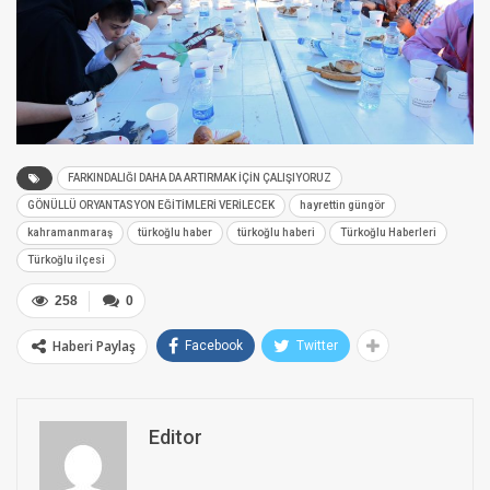
FARKINDALIĞI DAHA DA ARTIRMAK İÇİN ÇALIŞIYORUZ
GÖNÜLLÜ ORYANTASYON EĞİTİMLERİ VERİLECEK
hayrettin güngör
kahramanmaraş
türkoğlu haber
türkoğlu haberi
Türkoğlu Haberleri
Türkoğlu ilçesi
258
0
Haberi Paylaş
Facebook
Twitter
Editor