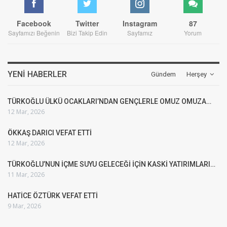
Facebook
Twitter
Instagram
87
Sayfamızı Beğenin
Bizi Takip Edin
Sayfamız
Yorum
YENI HABERLER
Gündem
Herşey
TÜRKOĞLU ÜLKÜ OCAKLARI’NDAN GENÇLERLE OMUZ OMUZA…
12 Mar, 2026
ÖKKAŞ DARICI VEFAT ETTİ
12 Mar, 2026
TÜRKOĞLU’NUN İÇME SUYU GELECEĞİ İÇİN KASKİ YATIRIMLARI…
11 Mar, 2026
HATİCE ÖZTÜRK VEFAT ETTİ
9 Mar, 2026