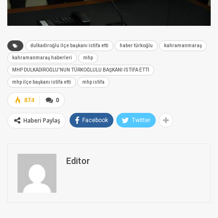
dulkadiroğlu ilçe başkanı istifa etti
haber türkoğlu
kahramanmaraş
kahramanmaraş haberleri
mhp
MHP DULKADİROĞLU'NUN TÜRKOĞLULU BAŞKANI İSTİFA ETTİ
mhp ilçe başkanı istifa etti
mhp istifa
874
0
Haberi Paylaş
Facebook
Twitter
Editor