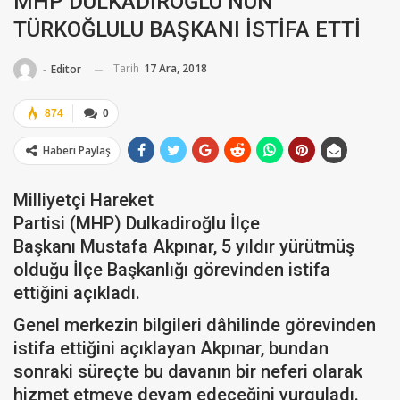
MHP DULKADİROĞLU’NUN
TÜRKOĞLULU BAŞKANI İSTİFA ETTİ
Tarih
17 Ara, 2018
-
Editor
874
0
Haberi Paylaş
Milliyetçi Hareket
Partisi (MHP) Dulkadiroğlu İlçe
Başkanı Mustafa Akpınar, 5 yıldır yürütmüş
olduğu İlçe Başkanlığı görevinden istifa
ettiğini açıkladı.
Genel merkezin bilgileri dâhilinde görevinden
istifa ettiğini açıklayan Akpınar, bundan
sonraki süreçte bu davanın bir neferi olarak
hizmet etmeye devam edeceğini vurguladı.