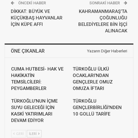
ÖNCEKI HABER
SONRAKI HABER
DİKKAT: BÜYÜK VE
KAHRAMANMARAŞ’TA
KÜÇÜKBAŞ HAYVANLAR
ÇOĞUNLUĞU
İÇİN KÜPE AFFI
BELEDİYELERE BİN İŞÇİ
ALINACAK
ÖNE ÇIKANLAR
Yazarın Diğer Haberleri
CUMA HUTBESİ- HAK VE
TÜRKOĞLU ÜLKÜ
HAKİKATİN
OCAKLARI’NDAN
TEMSİLCİLERİ:
GENÇLERLE OMUZ
PEYGAMBERLER
OMUZA İFTARI
TÜRKOĞLU’NUN İÇME
TÜRKOĞLU
SUYU GELECEĞİ İÇİN
GENÇLERBİRLİĞİ’NDEN
KASKİ YATIRIMLARI
10 GOLLÜ TARİFE
DEVAM EDİYOR
GERI
İLERI