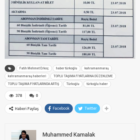
Fatih Mehmet Erkoç
haber türkoğlu
kahramanmaraş
kahramanmaraş haberleri
TOPLU TAŞIMA FİYATLARINA DÜZENLEME
TOPLU TAŞIMA FİYATLARINDA ARTIŞ
Türkoğlu
türkoğlu haber
378
0
Haberi Paylaş
Facebook
Twitter
Muhammed Kamalak