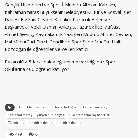
Gençlik Hizmetleri ve Spor İl Müdürü Aliihsan Kabakcı,
Kahramanmaraş Büyükşehir Belediyesi Kültür ve Sosyal İşler
Dairesi Başkanı Cevdet Kabakcı, Pazarcık Belediye
Başkanvekili Vekili Osman Arıkoğlu,Pazarcık İlçe Müftüsü
Ahmet Sevinç, Kaymakamlık Yazıişleri Müdürü Ahmet Ceyhan,
Mal Müdürü Ali Binici, Gençlik ve Spor Şube Müdürü Halil
Bozdoğan ile öğrenciler ve velileri katıldı.
Pazarcık’ta 5 farklı dalda eğitimlerin verildiği Yaz Spor
Okullarına 400 öğrenci katılıyor.
Fatih Mehmet Erkoç
haber türkoğlu
kahramanmaraş
Kahramanmaraş Büyükşehir Belediyesi
kahramanmaraş haberleri
Türkoğlu
türkoğlu haber
türkoğlu haberi
479
0