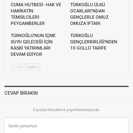
CUMA HUTBESİ- HAK VE
TÜRKOĞLU ÜLKÜ
HAKİKATİN
OCAKLARI’NDAN
TEMSİLCİLERİ:
GENÇLERLE OMUZ
PEYGAMBERLER
OMUZA İFTARI
TÜRKOĞLU’NUN İÇME
TÜRKOĞLU
SUYU GELECEĞİ İÇİN
GENÇLERBİRLİĞİ’NDEN
KASKİ YATIRIMLARI
10 GOLLÜ TARİFE
DEVAM EDİYOR
GERI
İLERI
CEVAP BIRAKIN
E-posta hesabınız yayımlanmayacak.