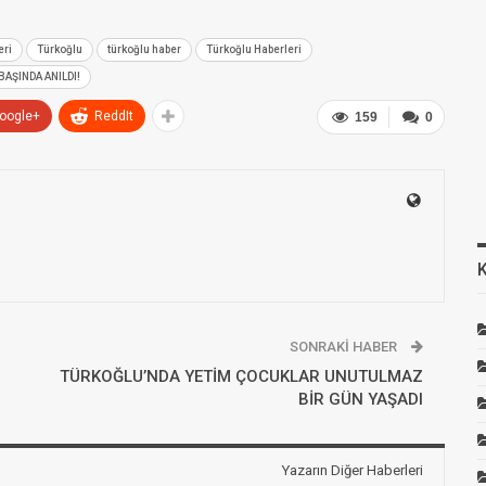
eri
Türkoğlu
türkoğlu haber
Türkoğlu Haberleri
AŞINDA ANILDI!
oogle+
ReddIt
159
0
SONRAKI HABER
TÜRKOĞLU’NDA YETİM ÇOCUKLAR UNUTULMAZ
BİR GÜN YAŞADI
Yazarın Diğer Haberleri