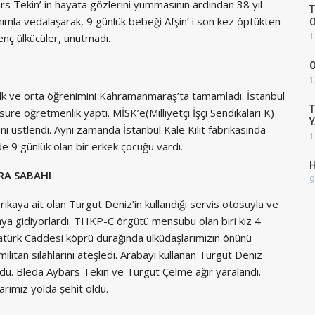
 Tekin’ in hayata gözlerini yummasının ardından 38 yıl
T
ımla vedalaşarak, 9 günlük bebeği Afşin’ i son kez öptükten
1
enç ülkücüler, unutmadı.
Ö
1
lk ve orta öğrenimini Kahramanmaraş’ta tamamladı. İstanbul
T
re öğretmenlik yaptı. MİSK’e(Milliyetçi İşçi Sendikaları K)
Y
ni üstlendi. Aynı zamanda İstanbul Kale Kilit fabrikasında
1
de 9 günlük olan bir erkek çocuğu vardı.
H
RA SABAHI
9
kaya ait olan Turgut Deniz’in kullandığı servis otosuyla ve
aya gidiyorlardı. THKP-C örgütü mensubu olan biri kız 4
tatürk Caddesi köprü durağında ülküdaşlarımızın önünü
militan silahlarını ateşledi. Arabayı kullanan Turgut Deniz
du. Bleda Aybars Tekin ve Turgut Çelme ağır yaralandı.
arımız yolda şehit oldu.