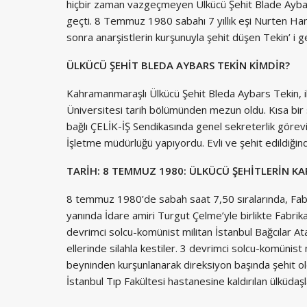
hiçbir zaman vazgeçmeyen Ülkücü Şehit Blade Aybars
geçti. 8 Temmuz 1980 sabahı 7 yıllık eşi Nurten Han
sonra anarşistlerin kurşunuyla şehit düşen Tekin’ i g
ÜLKÜCÜ ŞEHİT BLEDA AYBARS TEKİN KİMDİR?
Kahramanmaraşlı Ülkücü Şehit Bleda Aybars Tekin, i
Üniversitesi tarih bölümünden mezun oldu. Kısa bir sü
bağlı ÇELİK-İŞ Sendikasında genel sekreterlik görevi
İşletme müdürlüğü yapıyordu. Evli ve şehit edildiğin
TARİH: 8 TEMMUZ 1980: ÜLKÜCÜ ŞEHİTLERİN KA
8 temmuz 1980’de sabah saat 7,50 sıralarında, Fabri
yanında İdare amiri Turgut Çelme’yle birlikte Fabrik
devrimci solcu-komünist militan İstanbul Bağcılar A
ellerinde silahla kestiler. 3 devrimci solcu-komünist 
beyninden kurşunlanarak direksiyon başında şehit ol
İstanbul Tıp Fakültesi hastanesine kaldırılan ülküdaşl