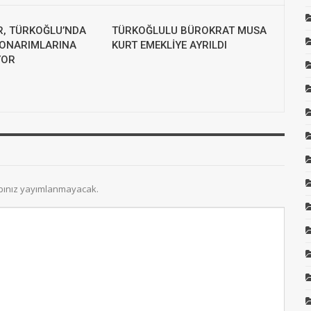
R, TÜRKOĞLU’NDA
TÜRKOĞLULU BÜROKRAT MUSA
 ONARIMLARINA
KURT EMEKLİYE AYRILDI
YOR
bınız yayımlanmayacak.