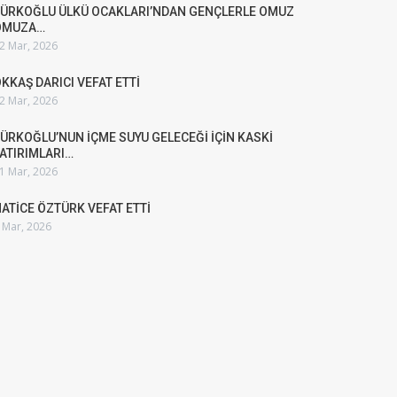
ÜRKOĞLU ÜLKÜ OCAKLARI’NDAN GENÇLERLE OMUZ
OMUZA…
2 Mar, 2026
KKAŞ DARICI VEFAT ETTİ
2 Mar, 2026
ÜRKOĞLU’NUN İÇME SUYU GELECEĞİ İÇİN KASKİ
ATIRIMLARI…
1 Mar, 2026
ATİCE ÖZTÜRK VEFAT ETTİ
 Mar, 2026