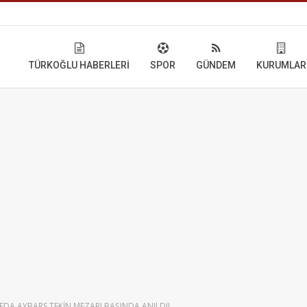
TÜRKOĞLU HABERLERI
SPOR
GÜNDEM
KURUMLAR
EDA AYBARS TEKİN MEZARI BAŞINDA ANILDI!