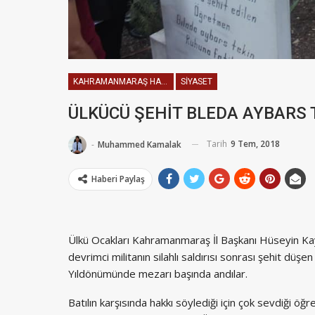
KAHRAMANMARAŞ HABERLERI
SIYASET
ÜLKÜCÜ ŞEHİT BLEDA AYBARS 
Tarih
9 Tem, 2018
-
Muhammed Kamalak
Haberi Paylaş
Ülkü Ocakları Kahramanmaraş İl Başkanı Hüseyin Kayı
devrimci militanın silahlı saldırısı sonrası şehit d
Yıldönümünde mezarı başında andılar.
Batılın karşısında hakkı söylediği için çok sevdiği 