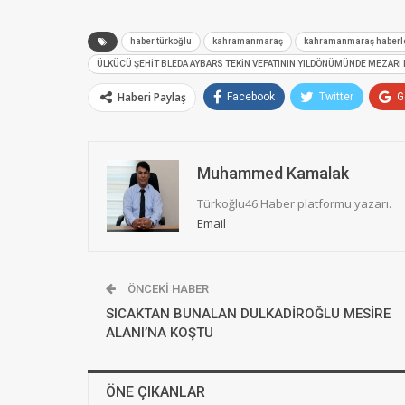
haber türkoğlu
kahramanmaraş
kahramanmaraş haberl
ÜLKÜCÜ ŞEHİT BLEDA AYBARS TEKİN VEFATININ YILDÖNÜMÜNDE MEZARI B
Haberi Paylaş
Facebook
Twitter
G
Muhammed Kamalak
Türkoğlu46 Haber platformu yazarı.
Email
ÖNCEKI HABER
SICAKTAN BUNALAN DULKADİROĞLU MESİRE
ALANI’NA KOŞTU
ÖNE ÇIKANLAR