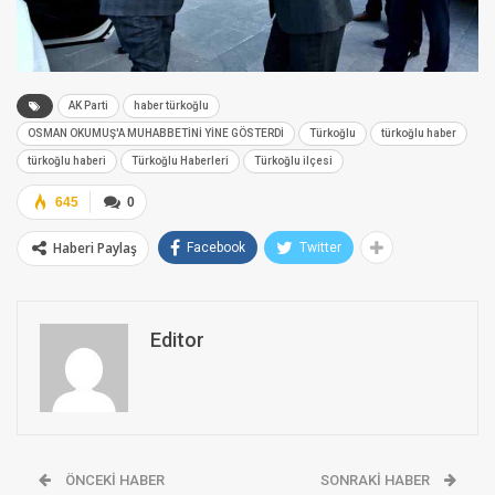
AK Parti
haber türkoğlu
OSMAN OKUMUŞ'A MUHABBETİNİ YİNE GÖSTERDİ
Türkoğlu
türkoğlu haber
türkoğlu haberi
Türkoğlu Haberleri
Türkoğlu ilçesi
645
0
Haberi Paylaş
Facebook
Twitter
Editor
ÖNCEKI HABER
SONRAKI HABER