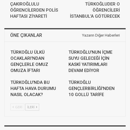
ÇAKIROĞLULU
TÜRKOĞLUDER O
ÖĞRENCİLERDEN POLİS
ÖĞRENCİLERİ
HAFTASI ZİYARETİ
İSTANBUL’A GÖTÜRECEK
ÖNE ÇIKANLAR
Yazarın Diğer Haberleri
TÜRKOĞLU ÜLKÜ
TÜRKOĞLU’NUN İÇME
OCAKLARI’NDAN
SUYU GELECEĞİ İÇİN
GENÇLERLE OMUZ
KASKİ YATIRIMLARI
OMUZA İFTARI
DEVAM EDİYOR
TÜRKOĞLU’NDA BU
TÜRKOĞLU
HAFTA HAVA DURUMU
GENÇLERBİRLİĞİ’NDEN
NASIL OLACAK?
10 GOLLÜ TARİFE
GERI
İLERI