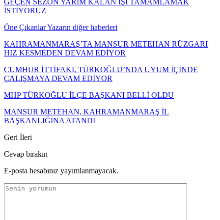
GEÇEN SEZON YARIM KALAN İŞİ TAMAMLAMAK
İSTİYORUZ
Öne Çıkanlar
Yazarın diğer haberleri
KAHRAMANMARAŞ’TA MANSUR METEHAN RÜZGARI
HIZ KESMEDEN DEVAM EDİYOR
CUMHUR İTTİFAKI, TÜRKOĞLU’NDA UYUM İÇİNDE
ÇALIŞMAYA DEVAM EDİYOR
MHP TÜRKOĞLU İLÇE BAŞKANI BELLİ OLDU
MANSUR METEHAN, KAHRAMANMARAŞ İL
BAŞKANLIĞINA ATANDI
Geri
İleri
Cevap bırakın
E-posta hesabınız yayımlanmayacak.