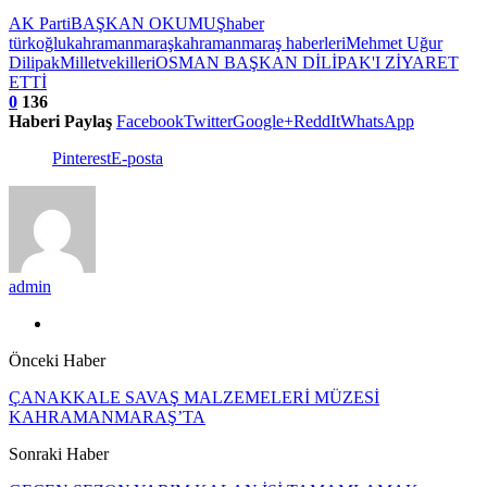
AK Parti
BAŞKAN OKUMUŞ
haber
türkoğlu
kahramanmaraş
kahramanmaraş haberleri
Mehmet Uğur
Dilipak
Milletvekilleri
OSMAN BAŞKAN DİLİPAK'I ZİYARET
ETTİ
0
136
Haberi Paylaş
Facebook
Twitter
Google+
ReddIt
WhatsApp
Pinterest
E-posta
admin
Önceki Haber
ÇANAKKALE SAVAŞ MALZEMELERİ MÜZESİ
KAHRAMANMARAŞ’TA
Sonraki Haber