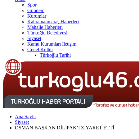
Spor
Gündem
Kurumlar
Kahramanmaraş Haberleri
Mahalle Haberleri
Türkoğlu Belediyesi
Siyaset
Kamu Kurumları İletişim
Genel Kültür
Türkoğlu Tarihi
Türkoğlu Nüfusu
Ekonomi
İklim ve Coğrafya
İletişim
Ana Sayfa
Siyaset
OSMAN BAŞKAN DİLİPAK’I ZİYARET ETTİ