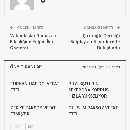
ÖNCEKI HABER
SONRAKI HABER
Vatandaşlar Ramazan
Çakıroğlu Derneği
Etkinliğine Yoğun İlgi
Buğdayları Biçerdöverle
Gösterdi
Buluşturdu
ÖNE ÇIKANLAR
Yazarın Diğer Haberleri
TÜRKAN HASIRCI VEFAT
BÜYÜKŞEHİRİN
ETTİ
ŞEKEROBA KÖPRÜSÜ
HİZLA YÜKSELİYOR
ZEKİYE PAKSOY VEFAT
GÜLSÜM PAKSOY VEFAT
ETMİŞTİR
ETTİ
GERI
İLERI