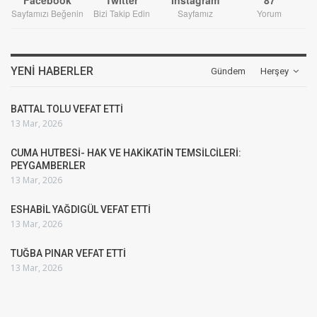
Facebook
Twitter
Instagram
87
Sayfamızı Beğenin
Bizi Takip Edin
Sayfamız
Yorum
YENI HABERLER
Gündem
Herşey
BATTAL TOLU VEFAT ETTİ
13 Mar, 2026
CUMA HUTBESİ- HAK VE HAKİKATİN TEMSİLCİLERİ:
PEYGAMBERLER
13 Mar, 2026
ESHABİL YAĞDIGÜL VEFAT ETTİ
13 Mar, 2026
TUĞBA PINAR VEFAT ETTİ
13 Mar, 2026