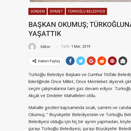
GÜNDEM
SIYASET
TÜRKOĞLU BELEDIYESI
BAŞKAN OKUMUŞ; TÜRKOĞLUNA
YAŞATTIK
Tarih
1 Mar, 2019
-
Editor
Haberi Paylaş
Türkoğlu Belediye Başkanı ve Cumhur İttifakı Bel
liderliğinde Önce Millet, Önce Memleket diyerek çık
seçim çalışmalarına tam gaz devam ediyor. Türkoğlu’
Akçalı ve Dedeler Mahalleleri oldu.
Mahalle gezileri kapsamında sıcak, samimi ve cand
Okumuş; “ Büyükşehir Belediyesinin ve Türkoğlu Bele
Belediyesi olduğu için hiç bir ayrım yapmadan, köyler
şurayı Türkoğlu Belediyesi, şurayı Büyükşehir Beledi