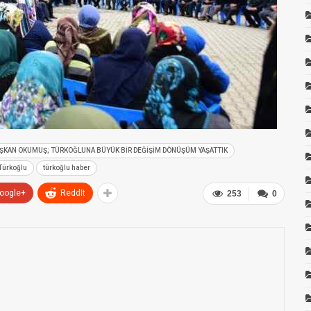
ŞKAN OKUMUŞ; TÜRKOĞLUNA BÜYÜK BİR DEĞİŞİM DÖNÜŞÜM YAŞATTIK
Türkoğlu
türkoğlu haber
oogle+
ReddIt
253
0