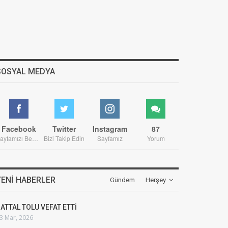
SOSYAL MEDYA
Facebook
Twitter
Instagram
87
Sayfamızı Beğenin
Bizi Takip Edin
Sayfamız
Yorum
YENI HABERLER
Gündem
Herşey
ATTAL TOLU VEFAT ETTİ
3 Mar, 2026