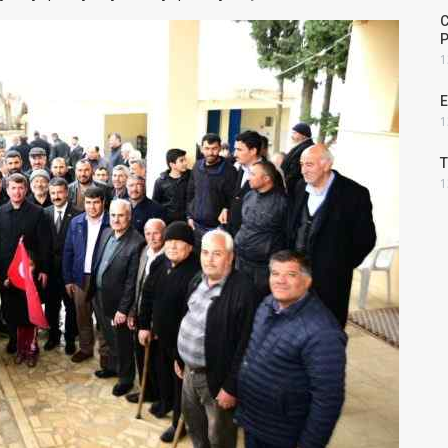
C
1
E
1
T
1