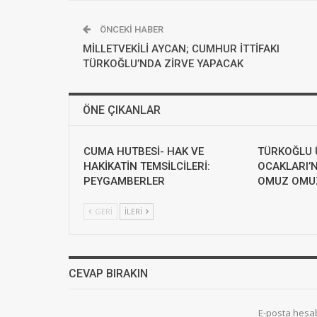
ÖNCEKI HABER
MİLLETVEKİLİ AYCAN; CUMHUR İTTİFAKI
TÜRKOĞLU’NDA ZİRVE YAPACAK
ÖNE ÇIKANLAR
CUMA HUTBESİ- HAK VE
TÜRKOĞLU 
HAKİKATİN TEMSİLCİLERİ:
OCAKLARI’
PEYGAMBERLER
OMUZ OMUZ
GERI
İLERI
CEVAP BIRAKIN
E-posta hesa