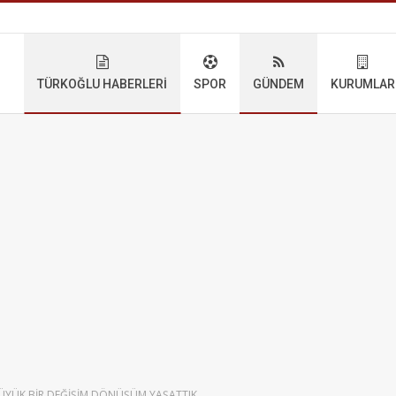
TÜRKOĞLU HABERLERI
SPOR
GÜNDEM
KURUMLAR
YÜK BİR DEĞİŞİM DÖNÜŞÜM YAŞATTIK