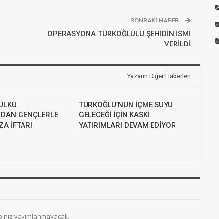
SONRAKI HABER
OPERASYONA TÜRKOĞLULU ŞEHİDİN İSMİ
VERİLDİ
Yazarın Diğer Haberleri
ÜLKÜ
TÜRKOĞLU’NUN İÇME SUYU
NDAN GENÇLERLE
GELECEĞİ İÇİN KASKİ
A İFTARI
YATIRIMLARI DEVAM EDİYOR
bınız yayımlanmayacak.