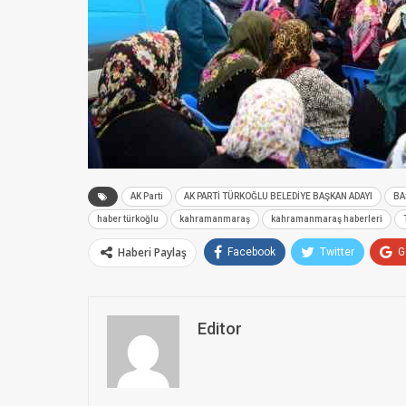
AK Parti
AK PARTİ TÜRKOĞLU BELEDİYE BAŞKAN ADAYI
BA
haber türkoğlu
kahramanmaraş
kahramanmaraş haberleri
Haberi Paylaş
Facebook
Twitter
G
Editor