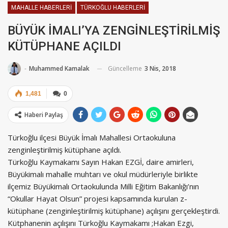
MAHALLE HABERLERI
TÜRKOĞLU HABERLERI
BÜYÜK İMALI’YA ZENGİNLEŞTİRİLMİŞ
KÜTÜPHANE AÇILDI
Güncelleme
3 Nis, 2018
-
Muhammed Kamalak
1,481
0
Haberi Paylaş
Türkoğlu ilçesi Büyük İmalı Mahallesi Ortaokuluna
zenginleştirilmiş kütüphane açıldı.
Türkoğlu Kaymakamı Sayın Hakan EZGİ, daire amirleri,
Büyükimalı mahalle muhtarı ve okul müdürleriyle birlikte
ilçemiz Büyükimalı Ortaokulunda Milli Eğitim Bakanlığı’nın
“Okullar Hayat Olsun” projesi kapsamında kurulan z-
kütüphane (zenginleştirilmiş kütüphane) açılışını gerçekleştirdi.
Kütphanenin açılışını Türkoğlu Kaymakamı ;Hakan Ezgi,