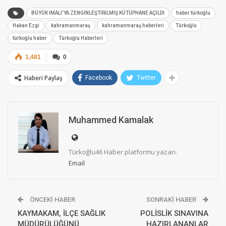
BÜYÜK İMALI'YA ZENGİNLEŞTİRİLMİŞ KÜTÜPHANE AÇILDI
haber türkoğlu
Hakan Ezgi
kahramanmaraş
kahramanmaraş haberleri
Türkoğlu
türkoğlu haber
Türkoğlu Haberleri
1,481
0
Haberi Paylaş
Facebook
Twitter
Muhammed Kamalak
Türkoğlu46 Haber platformu yazarı.
Email
ÖNCEKI HABER
SONRAKI HABER
KAYMAKAM, İLÇE SAĞLIK
POLİSLİK SINAVINA
MÜDÜRÜLÜĞÜNÜ
HAZIRLANANLAR