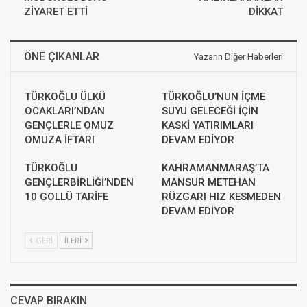
ZİYARET ETTİ
DİKKAT
ÖNE ÇIKANLAR
Yazarın Diğer Haberleri
TÜRKOĞLU ÜLKÜ
TÜRKOĞLU’NUN İÇME
OCAKLARI’NDAN
SUYU GELECEĞİ İÇİN
GENÇLERLE OMUZ
KASKİ YATIRIMLARI
OMUZA İFTARI
DEVAM EDİYOR
TÜRKOĞLU
KAHRAMANMARAŞ’TA
GENÇLERBİRLİĞİ’NDEN
MANSUR METEHAN
10 GOLLÜ TARİFE
RÜZGARI HIZ KESMEDEN
DEVAM EDİYOR
GERI
İLERI
CEVAP BIRAKIN