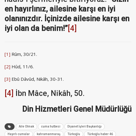
en hayırlınız, ailesine karşı en iyi
olanınızdır. İçinizde ailesine karşı en
iyi olan da benim!”
[4]
[1]
Rûm, 30/21.
[2]
Hûd, 11/6.
[3]
Ebû Dâvûd, Nikâh, 30-31.
[4]
İbn Mâce, Nikâh, 50.
Din Hizmetleri Genel Müdürlüğü
Aile Olmak
cuma hutbesi
Diyanet İşleri Başkanlığı
Hayırlı cumalar
kahramanmaraş
Türkoğlu
Türkoğlu haber 46