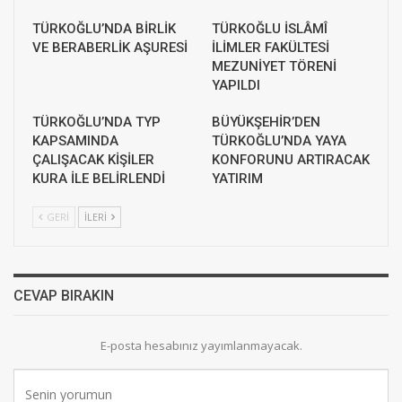
TÜRKOĞLU’NDA BİRLİK
TÜRKOĞLU İSLÂMÎ
VE BERABERLİK AŞURESİ
İLİMLER FAKÜLTESİ
MEZUNİYET TÖRENİ
YAPILDI
TÜRKOĞLU’NDA TYP
BÜYÜKŞEHİR’DEN
KAPSAMINDA
TÜRKOĞLU’NDA YAYA
ÇALIŞACAK KİŞİLER
KONFORUNU ARTIRACAK
KURA İLE BELİRLENDİ
YATIRIM
GERI
İLERI
CEVAP BIRAKIN
E-posta hesabınız yayımlanmayacak.