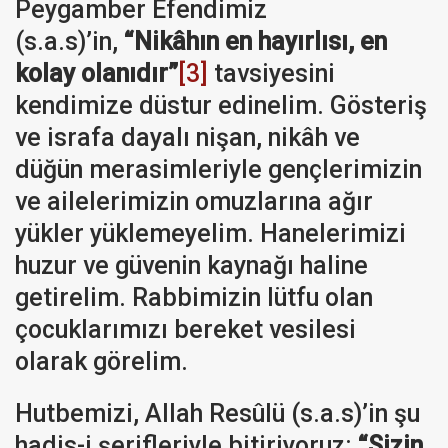
Peygamber Efendimiz
(s.a.s)’in,
“Nikâhın en hayırlısı, en
kolay olanıdır”
[3]
tavsiyesini
kendimize düstur edinelim. Gösteriş
ve israfa dayalı nişan, nikâh ve
düğün merasimleriyle gençlerimizin
ve ailelerimizin omuzlarına ağır
yükler yüklemeyelim. Hanelerimizi
huzur ve güvenin kaynağı haline
getirelim. Rabbimizin lütfu olan
çocuklarımızı bereket vesilesi
olarak görelim.
Hutbemizi, Allah Resûlü (s.a.s)’in şu
hadis-i şerifleriyle bitiriyoruz:
“Sizin