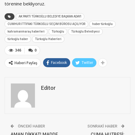
törenine bekliyoruz.
AK PARTİ TÜRKOĞLU BELEDİYE BAŞKAN ADAYI
CUMHUR İTTİFAKI TÜRKOĞLU SEÇİM BÜROSU AÇILIYOR
haber türkoğlu
kahramanmaraş haberleri
Türkoğlu
Türkoğlu Belediyesi
türkoğlu haber
Türkoğlu Haberleri
346
0
Haberi Paylaş
Facebook
Twitter
Editor
ÖNCEKI HABER
SONRAKI HABER
AMAN DİKKAT! MADDE
CUMA HUTBESİ;