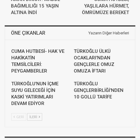
BAĞIMLILIĞI 15 YAŞIN
YAŞLILARA HÜRMET,
ALTINA İNDİ
ÖMRÜMÜZE BEREKET
ÖNE ÇIKANLAR
Yazarın Diğer Haberleri
CUMA HUTBESİ- HAK VE
TÜRKOĞLU ÜLKÜ
HAKİKATİN
OCAKLARI’NDAN
TEMSİLCİLERİ:
GENÇLERLE OMUZ
PEYGAMBERLER
OMUZA İFTARI
TÜRKOĞLU’NUN İÇME
TÜRKOĞLU
SUYU GELECEĞİ İÇİN
GENÇLERBİRLİĞİ’NDEN
KASKİ YATIRIMLARI
10 GOLLÜ TARİFE
DEVAM EDİYOR
GERI
İLERI