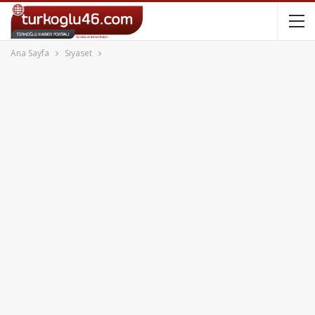
Ana Sayfa
Siyaset