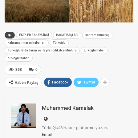
EKİPLER SAHAYA İNDİ
HASAT BAŞLADI
kahramanmaraş
kahramanmaraş haberleri
Türkoğlu
Türkoğlu Gıda Tarım ve Hayvancılık ilçe Müdürü
türkoğlu haber
türkoğlu haberi
398
0
Haberi Paylaş
Facebook
Twitter
Muhammed Kamalak
Türkoğlu46 Haber platformu yazarı.
Email