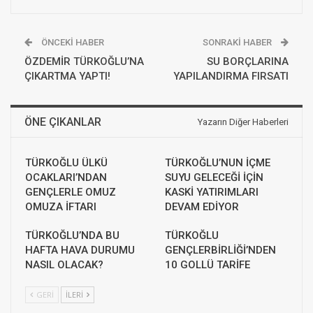
ÖNCEKI HABER
SONRAKI HABER
ÖZDEMİR TÜRKOĞLU’NA
SU BORÇLARINA
ÇIKARTMA YAPTI!
YAPILANDIRMA FIRSATI
ÖNE ÇIKANLAR
Yazarın Diğer Haberleri
TÜRKOĞLU ÜLKÜ
TÜRKOĞLU’NUN İÇME
OCAKLARI’NDAN
SUYU GELECEĞİ İÇİN
GENÇLERLE OMUZ
KASKİ YATIRIMLARI
OMUZA İFTARI
DEVAM EDİYOR
TÜRKOĞLU’NDA BU
TÜRKOĞLU
HAFTA HAVA DURUMU
GENÇLERBİRLİĞİ’NDEN
NASIL OLACAK?
10 GOLLÜ TARİFE
GERI
İLERI