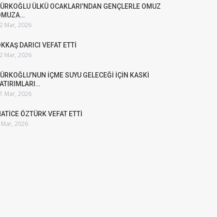
ÜRKOĞLU ÜLKÜ OCAKLARI’NDAN GENÇLERLE OMUZ
OMUZA…
2 Mar, 2026
KKAŞ DARICI VEFAT ETTİ
2 Mar, 2026
ÜRKOĞLU’NUN İÇME SUYU GELECEĞİ İÇİN KASKİ
ATIRIMLARI…
1 Mar, 2026
ATİCE ÖZTÜRK VEFAT ETTİ
 Mar, 2026