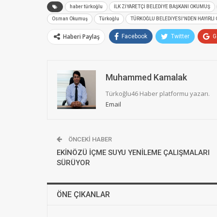
haber türkoğlu
İLK ZİYARETÇİ BELEDİYE BAŞKANI OKUMUŞ
Osman Okumuş
Türkoğlu
TÜRKOĞLU BELEDİYESİ'NDEN HAYIRLI 
Haberi Paylaş
Facebook
Twitter
G
Muhammed Kamalak
Türkoğlu46 Haber platformu yazarı.
Email
ÖNCEKI HABER
EKİNÖZÜ İÇME SUYU YENİLEME ÇALIŞMALARI
SÜRÜYOR
ÖNE ÇIKANLAR