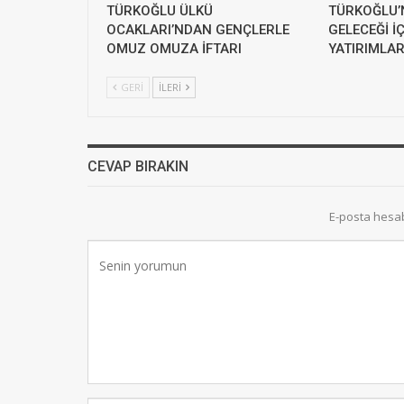
TÜRKOĞLU ÜLKÜ
TÜRKOĞLU’
OCAKLARI’NDAN GENÇLERLE
GELECEĞİ İÇ
OMUZ OMUZA İFTARI
YATIRIMLAR
GERI
İLERI
CEVAP BIRAKIN
E-posta hesa