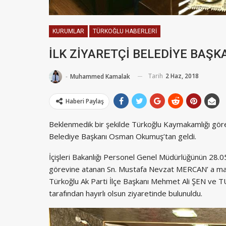
KURUMLAR
TÜRKOĞLU HABERLERI
İLK ZİYARETÇİ BELEDİYE BAŞ
Tarih
2 Haz, 2018
-
Muhammed Kamalak
Haberi Paylaş
Beklenmedik bir şekilde Türkoğlu Kaymakamlığı gör
Belediye Başkanı Osman Okumuş’tan geldi.
İçişleri Bakanlığı Personel Genel Müdürlüğünün 28.05
görevine atanan Sn. Mustafa Nevzat MERCAN’ a 
Türkoğlu Ak Parti İlçe Başkanı Mehmet Ali ŞEN v
tarafından hayırlı olsun ziyaretinde bulunuldu.