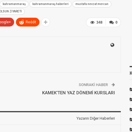
kahramanmaraş
kahramanmaraş haberleri
mustafa nevzat mercan
OLSUN ZİYARETİ
oogle+
ReddIt
348
0
SONRAKI HABER
KAMEK’TEN YAZ DÖNEMİ KURSLARI
Yazarın Diğer Haberleri