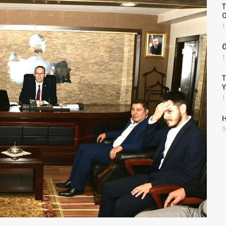
T
1
Ö
1
T
Y
1
H
9