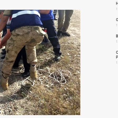
H
1
O
1
B
1
C
1