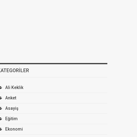
KATEGORILER
Ali Keklik
Anket
Asayiş
Eğitim
Ekonomi