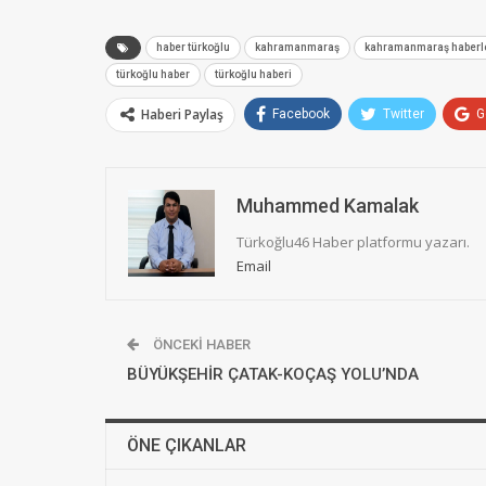
haber türkoğlu
kahramanmaraş
kahramanmaraş haberl
türkoğlu haber
türkoğlu haberi
Haberi Paylaş
Facebook
Twitter
G
Muhammed Kamalak
Türkoğlu46 Haber platformu yazarı.
Email
ÖNCEKI HABER
BÜYÜKŞEHİR ÇATAK-KOÇAŞ YOLU’NDA
ÖNE ÇIKANLAR