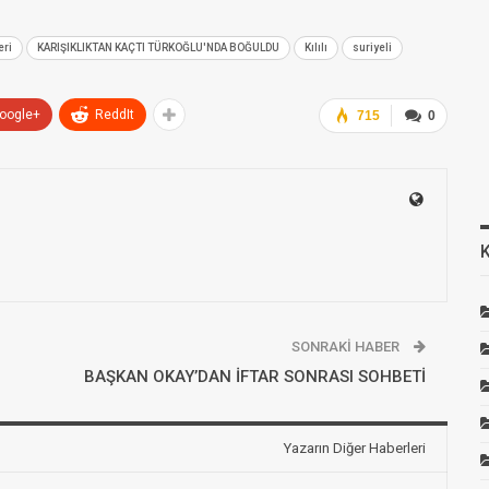
eri
KARIŞIKLIKTAN KAÇTI TÜRKOĞLU'NDA BOĞULDU
Kılılı
suriyeli
oogle+
ReddIt
715
0
SONRAKI HABER
BAŞKAN OKAY’DAN İFTAR SONRASI SOHBETİ
Yazarın Diğer Haberleri