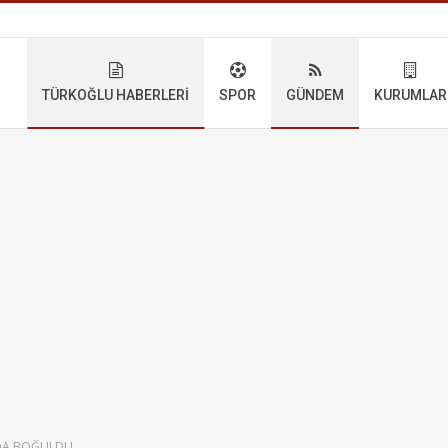
TÜRKOĞLU HABERLERI
SPOR
GÜNDEM
KURUMLAR
NDA BOĞULDU