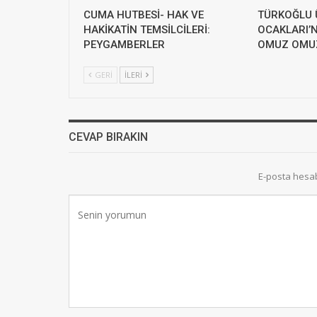
CUMA HUTBESİ- HAK VE
TÜRKOĞLU 
HAKİKATİN TEMSİLCİLERİ:
OCAKLARI’
PEYGAMBERLER
OMUZ OMUZ
GERI
İLERI
CEVAP BIRAKIN
E-posta hesa