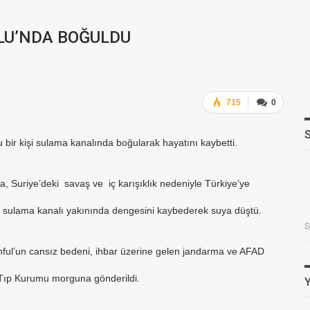
LU’NDA BOĞULDU
715
0
u bir kişi sulama kanalında boğularak hayatını kaybetti.
a, Suriye’deki savaş ve iç karışıklık nedeniyle Türkiye’ye
aki sulama kanalı yakınında dengesini kaybederek suya düştü.
ul’un cansız bedeni, ihbar üzerine gelen jandarma ve AFAD
i Tıp Kurumu morguna gönderildi.