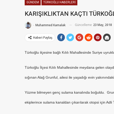
GÜNDEM
TÜRKOĞLU HABERLERI
KARIŞIKLIKTAN KAÇTI TÜRKOĞ
Güncelleme
23 May, 2018
-
Muhammed Kamalak
Haberi Paylaş
Türkoğlu ilçesine bağlı Kılılı Mahallesinde Suriye uyrukl
Türkoğlu İlçesi Kılılı Mahallesinde meydana gelen olayd
sığınan Alağ Grunful, ailesi ile yaşadığı evin yakınınd
Yüzme bilmeyen genç sulama kanalında boğuldu. Grunf
ekiplerince sulama kanaldan çıkarılarak otopsi için Adl