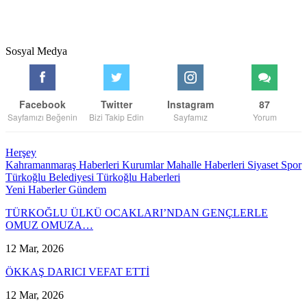
Sosyal Medya
Facebook
Twitter
Instagram
87
Sayfamızı Beğenin
Bizi Takip Edin
Sayfamız
Yorum
Herşey
Kahramanmaraş Haberleri
Kurumlar
Mahalle Haberleri
Siyaset
Spor
Türkoğlu Belediyesi
Türkoğlu Haberleri
Yeni Haberler
Gündem
TÜRKOĞLU ÜLKÜ OCAKLARI’NDAN GENÇLERLE
OMUZ OMUZA…
12 Mar, 2026
ÖKKAŞ DARICI VEFAT ETTİ
12 Mar, 2026