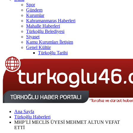
Spor
Gündem
Kurumlar
Kahramanmaraş Haberleri
Mahalle Haberleri
Türkoğlu Belediyesi
Siyaset
Kamu Kurumları İletişim
Genel Kültür
Türkoğlu Tarihi
Türkoğlu Nüfusu
Ekonomi
İklim ve Coğrafya
İletişim
Ana Sayfa
Türkoğlu Haberleri
MHP’Lİ MECLİS ÜYESİ MEHMET ALTUN VEFAT
ETTİ