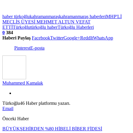
haber türkoğlu
kahramanmaraş
kahramanmaraş haberleri
MHP'Lİ
MECLİS ÜYESİ MEHMET ALTUN VEFAT
ETTİ
Türkoğlu
türkoğlu haber
Türkoğlu Haberleri
0
384
Haberi Paylaş
Facebook
Twitter
Google+
ReddIt
WhatsApp
Pinterest
E-posta
Muhammed Kamalak
Türkoğlu46 Haber platformu yazarı.
Email
Önceki Haber
BÜYÜKŞEHİRDEN %80 HİBELİ BİBER FİDESİ