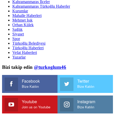
Kahramanmaraş İlçeler
Kahramanmaraş Türkoğlu Haberler
Kurumlar
Mahalle Haberleri
Mehmet Işık
Orhan Külek
Sağlık
Siyaset
Spor
Türkoğlu Belediyesi
Türkoğlu Haberleri
Vefat Haberleri
Yazarlar
Bizi takip edin
@turkoglum46
Facebook
Twitter
Bize Katılın
Bize Katılın
Youtube
Instagram
Join us on Youtube
Bize Katılın