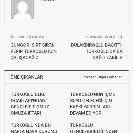
ÖNCEKI HABER
SONRAKI HABER
GÜNGÖR; SIRT SIRTA
DULAKDİROĞLU DAĞITTI,
VERİP TÜRKOĞLU İÇİN
TÜRKOĞLU’DA DA
ÇALIŞACAĞIZ
DAĞITILABİLİR
ÖNE ÇIKANLAR
Yazarın Diğer Haberleri
TÜRKOĞLU ÜLKÜ
TÜRKOĞLU’NUN İÇME
OCAKLARI’NDAN
SUYU GELECEĞİ İÇİN
GENÇLERLE OMUZ
KASKİ YATIRIMLARI
OMUZA İFTARI
DEVAM EDİYOR
TÜRKOĞLU’NDA BU
TÜRKOĞLU
HAFTA HAVA DURUMU
GENÇLERBİRLİĞİ’NDEN