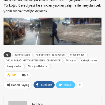
Türkoğlu Belediyesi tarafından yapılan çalışma ile meydan tek
yönlü olarak trafiğe açılacak.
haber türkoğlu
kahramanmaraş haberleri
orçan bölgesi
ORÇAN DURAĞI MEYDANI YENİDEN DÜZENLENİYOR
Türkoğlu
türkoğlu haber
türkoğlu haberi
Türkoğlu Haberleri
981
0
Haberi Paylaş
Facebook
Twitter
Editor