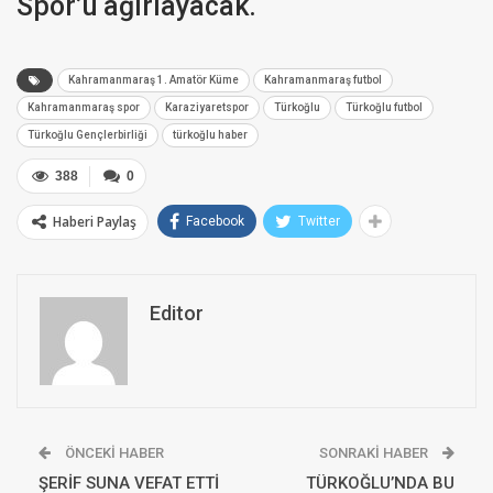
Spor’u ağırlayacak.
Kahramanmaraş 1. Amatör Küme
Kahramanmaraş futbol
Kahramanmaraş spor
Karaziyaretspor
Türkoğlu
Türkoğlu futbol
Türkoğlu Gençlerbirliği
türkoğlu haber
388
0
Haberi Paylaş
Facebook
Twitter
Editor
ÖNCEKI HABER
SONRAKI HABER
ŞERİF SUNA VEFAT ETTİ
TÜRKOĞLU’NDA BU