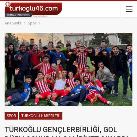
Ana Sayfa
Spor
SPOR
TÜRKOĞLU HABERLERI
TÜRKOĞLU GENÇLERBİRLİĞİ, GOL