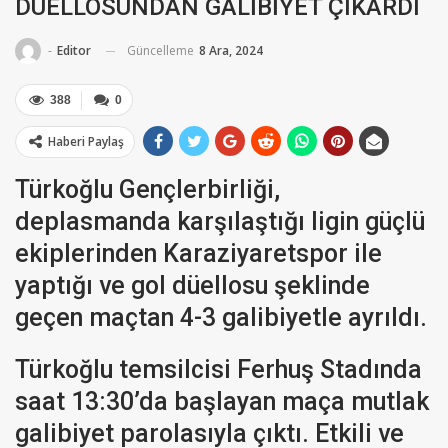
DÜELLOSUNDAN GALİBİYET ÇIKARDI
Güncelleme
8 Ara, 2024
-
Editor
388
0
Haberi Paylaş
Türkoğlu Gençlerbirliği,
deplasmanda karşılaştığı ligin güçlü
ekiplerinden Karaziyaretspor ile
yaptığı ve gol düellosu şeklinde
geçen maçtan 4-3 galibiyetle ayrıldı.
Türkoğlu temsilcisi Ferhuş Stadında
saat 13:30’da başlayan maça mutlak
galibiyet parolasıyla çıktı. Etkili ve