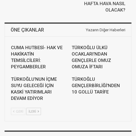
HAFTA HAVA NASIL
OLACAK?
ÖNE ÇIKANLAR
Yazarın Diğer Haberleri
CUMA HUTBESİ- HAK VE
TÜRKOĞLU ÜLKÜ
HAKİKATİN
OCAKLARI’NDAN
TEMSİLCİLERİ:
GENÇLERLE OMUZ
PEYGAMBERLER
OMUZA İFTARI
TÜRKOĞLU’NUN İÇME
TÜRKOĞLU
SUYU GELECEĞİ İÇİN
GENÇLERBİRLİĞİ’NDEN
KASKİ YATIRIMLARI
10 GOLLÜ TARİFE
DEVAM EDİYOR
GERI
İLERI