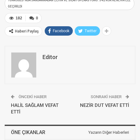
TÜRKOĞLU’NDA JANDARMADAN ZEHİR VE SİLAH OPERASYONU: 342 KÖK KENEVİR ELE
GEÇİRİLDİ
182
0
Haberi Paylaş
Facebook
Twitter
Editor
ÖNCEKI HABER
SONRAKI HABER
HALİL SAĞLAM VEFAT
NEZİR DUT VEFAT ETTİ
ETTİ
ÖNE ÇIKANLAR
Yazarın Diğer Haberleri