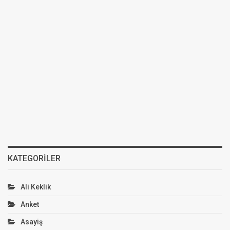
KATEGORILER
Ali Keklik
Anket
Asayiş