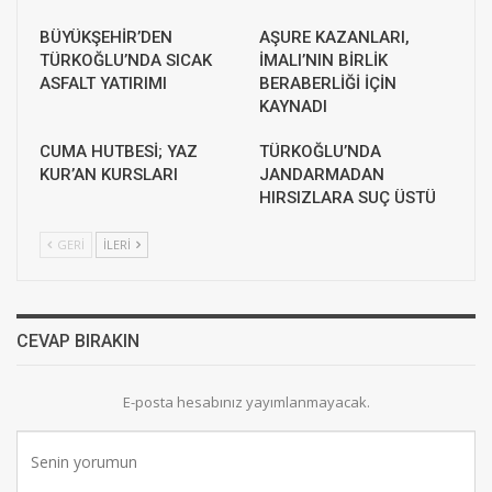
BÜYÜKŞEHİR’DEN
AŞURE KAZANLARI,
TÜRKOĞLU’NDA SICAK
İMALI’NIN BİRLİK
ASFALT YATIRIMI
BERABERLİĞİ İÇİN
KAYNADI
CUMA HUTBESİ; YAZ
TÜRKOĞLU’NDA
KUR’AN KURSLARI
JANDARMADAN
HIRSIZLARA SUÇ ÜSTÜ
GERI
İLERI
CEVAP BIRAKIN
E-posta hesabınız yayımlanmayacak.