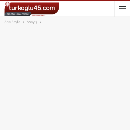
Ana Sayfa
Asayiş