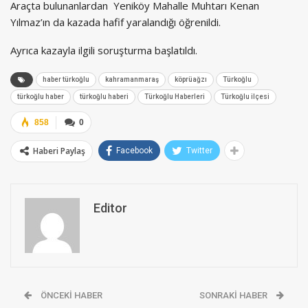
Araçta bulunanlardan Yeniköy Mahalle Muhtarı Kenan
Yılmaz’ın da kazada hafif yaralandığı öğrenildi.
Ayrıca kazayla ilgili soruşturma başlatıldı.
haber türkoğlu
kahramanmaraş
köprüağzı
Türkoğlu
türkoğlu haber
türkoğlu haberi
Türkoğlu Haberleri
Türkoğlu ilçesi
858
0
Haberi Paylaş
Facebook
Twitter
Editor
ÖNCEKI HABER
SONRAKI HABER