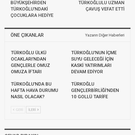
BÜYÜKŞEHİRDEN
TÜRKOĞLULU UZMAN
TÜRKOĞLU’NDAKİ
ÇAVUŞ VEFAT ETTİ
ÇOCUKLARA HEDİYE
ÖNE ÇIKANLAR
Yazarın Diğer Haberleri
TÜRKOĞLU ÜLKÜ
TÜRKOĞLU’NUN İÇME
OCAKLARI’NDAN
SUYU GELECEĞİ İÇİN
GENÇLERLE OMUZ
KASKİ YATIRIMLARI
OMUZA İFTARI
DEVAM EDİYOR
TÜRKOĞLU’NDA BU
TÜRKOĞLU
HAFTA HAVA DURUMU
GENÇLERBİRLİĞİ’NDEN
NASIL OLACAK?
10 GOLLÜ TARİFE
GERI
İLERI