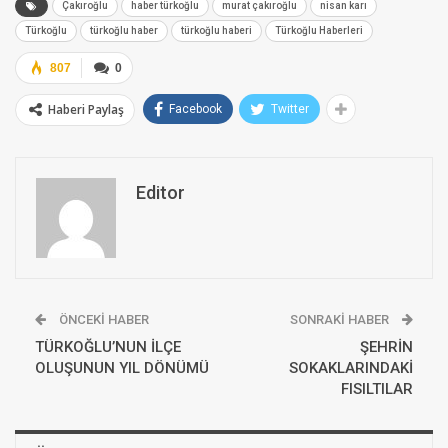
Çakıroğlu
haber türkoğlu
murat çakıroğlu
nisan karı
Türkoğlu
türkoğlu haber
türkoğlu haberi
Türkoğlu Haberleri
807
0
Haberi Paylaş
Facebook
Twitter
Editor
ÖNCEKI HABER
SONRAKI HABER
TÜRKOĞLU’NUN İLÇE
ŞEHRİN
OLUŞUNUN YIL DÖNÜMÜ
SOKAKLARINDAKİ
FISILTILAR