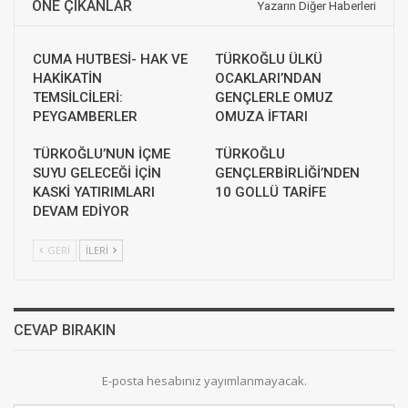
ÖNE ÇIKANLAR
Yazarın Diğer Haberleri
CUMA HUTBESİ- HAK VE
TÜRKOĞLU ÜLKÜ
HAKİKATİN
OCAKLARI’NDAN
TEMSİLCİLERİ:
GENÇLERLE OMUZ
PEYGAMBERLER
OMUZA İFTARI
TÜRKOĞLU’NUN İÇME
TÜRKOĞLU
SUYU GELECEĞİ İÇİN
GENÇLERBİRLİĞİ’NDEN
KASKİ YATIRIMLARI
10 GOLLÜ TARİFE
DEVAM EDİYOR
GERI
İLERI
CEVAP BIRAKIN
E-posta hesabınız yayımlanmayacak.