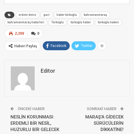
erdem deniz
gazi
haber türkoğlu
kahramanmaraş
kahramanmaraş haberleri
Türkoğlu
türkoğlu haber
türkoğlu haberi
2,399
0
Haberi Paylaş
Facebook
Twitter
Editor
ÖNCEKI HABER
SONRAKI HABER
NESLİN KORUNMASI:
MARAŞ’A GİDECEK
ERDEMLİ BİR NESİL,
SÜRÜCÜLERİN
HUZURLU BİR GELECEK
DİKKATİNE!