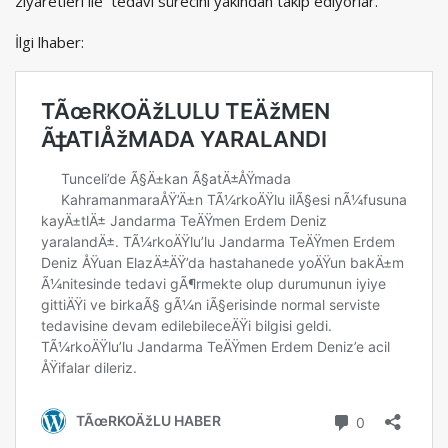
ziyaretleri ile tedavi sürecini yakından takip ediyorlar.
İlgi lhaber: