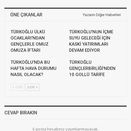
ÖNE ÇIKANLAR
Yazarın Diğer Haberleri
TÜRKOĞLU ÜLKÜ
TÜRKOĞLU’NUN İÇME
OCAKLARI’NDAN
SUYU GELECEĞİ İÇİN
GENÇLERLE OMUZ
KASKİ YATIRIMLARI
OMUZA İFTARI
DEVAM EDİYOR
TÜRKOĞLU’NDA BU
TÜRKOĞLU
HAFTA HAVA DURUMU
GENÇLERBİRLİĞİ’NDEN
NASIL OLACAK?
10 GOLLÜ TARİFE
GERI
İLERI
CEVAP BIRAKIN
E-posta hesabınız yayımlanmayacak.