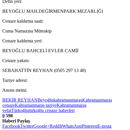
Defin yeri:
BEYOĞLU MAH.DEĞİRMENPARK MEZARLIĞI
Cenaze kaldırma saati:
Cuma Namazına Müteakip
Cenaze kaldırma yeri:
BEYOĞLU BAHCELİ EVLER CAMİİ
Cenaze yakını:
SEBAHATTİN REYHAN (0505 297 13 48)
Taziye adresi:
Anons metni:
BEKİR REYHAN
Beyoğlu
kahramanmaraş
Kahramanmaraş
cenaze
Kahramanmaraş taziye
Kahramanmaraş
vefat
Türkoğlu
türkoğlu cenaze haberleri
0
598
Haberi Paylaş
Facebook
Twitter
Google+
ReddIt
WhatsApp
Pinterest
E-posta