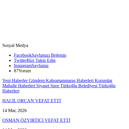
Sosyal Medya
Facebook
Sayfamızı Beğenin
Twitter
Bizi Takip Edin
Instagram
Sayfamız
87
Yorum
Yeni Haberler
Gündem
Kahramanmaraş Haberleri
Kurumlar
Mahalle Haberleri
Siyaset
Spor
Türkoğlu Belediyesi
Türkoğlu
Haberleri
HALİL ORÇAN VEFAT ETTİ
14 Mar, 2026
OSMAN ÖZYIRTICI VEFAT ETTİ