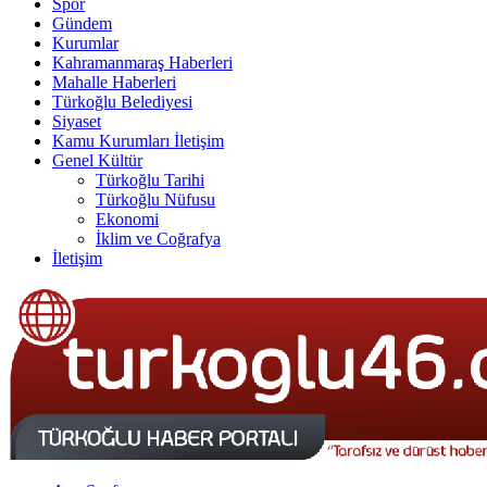
Spor
Gündem
Kurumlar
Kahramanmaraş Haberleri
Mahalle Haberleri
Türkoğlu Belediyesi
Siyaset
Kamu Kurumları İletişim
Genel Kültür
Türkoğlu Tarihi
Türkoğlu Nüfusu
Ekonomi
İklim ve Coğrafya
İletişim