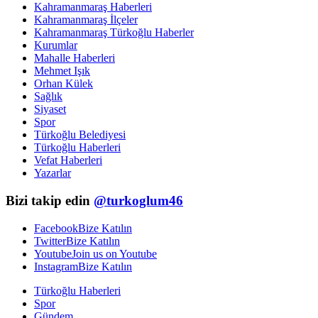
Kahramanmaraş Haberleri
Kahramanmaraş İlçeler
Kahramanmaraş Türkoğlu Haberler
Kurumlar
Mahalle Haberleri
Mehmet Işık
Orhan Külek
Sağlık
Siyaset
Spor
Türkoğlu Belediyesi
Türkoğlu Haberleri
Vefat Haberleri
Yazarlar
Bizi takip edin
@turkoglum46
Facebook
Bize Katılın
Twitter
Bize Katılın
Youtube
Join us on Youtube
Instagram
Bize Katılın
Türkoğlu Haberleri
Spor
Gündem