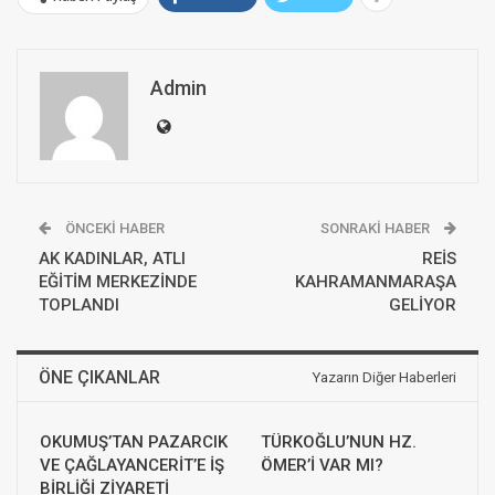
Admin
ÖNCEKI HABER
SONRAKI HABER
AK KADINLAR, ATLI
REİS
EĞİTİM MERKEZİNDE
KAHRAMANMARAŞA
TOPLANDI
GELİYOR
ÖNE ÇIKANLAR
Yazarın Diğer Haberleri
OKUMUŞ’TAN PAZARCIK
TÜRKOĞLU’NUN HZ.
VE ÇAĞLAYANCERİT’E İŞ
ÖMER’İ VAR MI?
BİRLİĞİ ZİYARETİ