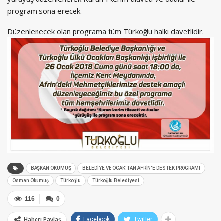
program sona erecek.
Düzenlenecek olan programa tüm Türkoğlu halkı davetlidir.
BAŞKAN OKUMUŞ
BELEDİYE VE OCAK'TAN AFRİN'E DESTEK PROGRAMI
Osman Okumuş
Türkoğlu
Türkoğlu Belediyesi
116
0
Haberi Paylaş
Facebook
Twitter