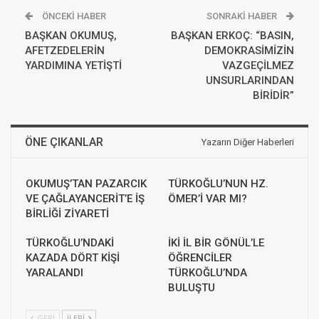
ÖNCEKI HABER
SONRAKI HABER
BAŞKAN OKUMUŞ,
BAŞKAN ERKOÇ: “BASIN,
AFETZEDELERİN
DEMOKRASİMİZİN
YARDIMINA YETİŞTİ
VAZGEÇİLMEZ
UNSURLARINDAN
BİRİDİR”
ÖNE ÇIKANLAR
Yazarın Diğer Haberleri
OKUMUŞ’TAN PAZARCIK
TÜRKOĞLU’NUN HZ.
VE ÇAĞLAYANCERİT’E İŞ
ÖMER’İ VAR MI?
BİRLİĞİ ZİYARETİ
TÜRKOĞLU’NDAKİ
İKİ İL BİR GÖNÜL’LE
KAZADA DÖRT KİŞİ
ÖĞRENCİLER
YARALANDI
TÜRKOĞLU’NDA
BULUŞTU
GERI
İLERI