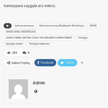
Kamuoyuna saygıyla arz ederiz.
kahramanmaraş
Kahramanmaraş Büyükşehir Belediyesi
KASKİ
KASKİ GENEL MÜDÜRLÜĞÜ
KASKİ UYARDI; ARITMA CİHAZI PAZARLAMACILARINA DİKKAT
Türkoğlu
türkoğlu haberi
Türkoğlu Haberleri
163
0
Haberi Paylaş
Facebook
Twitter
Admin