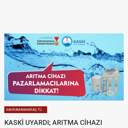
KAHRAMANMARAŞ TÜRKOĞLU HABERLER
KASKİ UYARDI; ARITMA CİHAZI