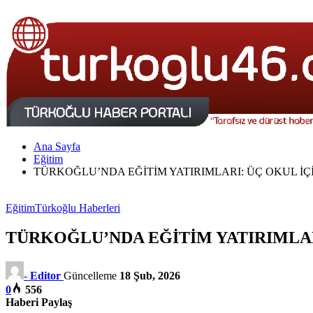
Ana Sayfa
Eğitim
TÜRKOĞLU’NDA EĞİTİM YATIRIMLARI: ÜÇ OKUL İÇ
Eğitim
Türkoğlu Haberleri
TÜRKOĞLU’NDA EĞİTİM YATIRIMLAR
-
Editor
Güncelleme
18 Şub, 2026
0
556
Haberi Paylaş