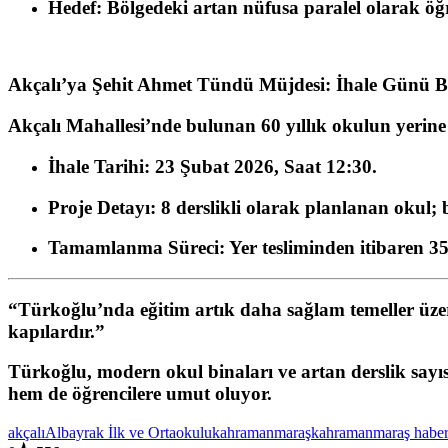
Hedef:
Bölgedeki artan nüfusa paralel olarak öğ
Akçalı’ya Şehit Ahmet Tündü Müjdesi: İhale Günü Be
Akçalı Mahallesi’nde bulunan 60 yıllık okulun yerin
İhale Tarihi:
23 Şubat 2026, Saat 12:30.
Proje Detayı:
8 derslikli olarak planlanan okul;
Tamamlanma Süreci:
Yer tesliminden itibaren 35
“Türkoğlu’nda eğitim artık daha sağlam temeller üzeri
kapılardır.”
Türkoğlu, modern okul binaları ve artan derslik sayısı
hem de öğrencilere umut oluyor.
akçalı
Albayrak İlk ve Ortaokulu
kahramanmaraş
kahramanmaraş haber