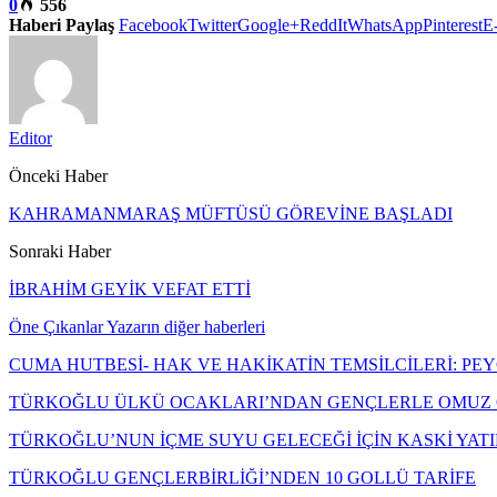
0
556
Haberi Paylaş
Facebook
Twitter
Google+
ReddIt
WhatsApp
Pinterest
E
Editor
Önceki Haber
KAHRAMANMARAŞ MÜFTÜSÜ GÖREVİNE BAŞLADI
Sonraki Haber
İBRAHİM GEYİK VEFAT ETTİ
Öne Çıkanlar
Yazarın diğer haberleri
CUMA HUTBESİ- HAK VE HAKİKATİN TEMSİLCİLERİ: P
TÜRKOĞLU ÜLKÜ OCAKLARI’NDAN GENÇLERLE OMUZ 
TÜRKOĞLU’NUN İÇME SUYU GELECEĞİ İÇİN KASKİ YAT
TÜRKOĞLU GENÇLERBİRLİĞİ’NDEN 10 GOLLÜ TARİFE