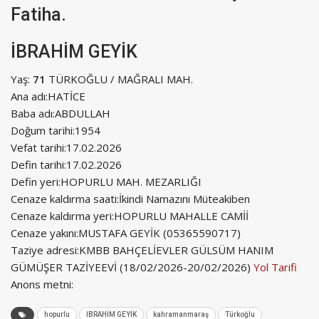
Fatiha.
İBRAHİM GEYİK
Yaş:
71
TÜRKOĞLU / MAĞRALI MAH.
Ana adı:
HATİCE
Baba adı:
ABDULLAH
Doğum tarihi:
1954
Vefat tarihi:
17.02.2026
Defin tarihi:
17.02.2026
Defin yeri:
HOPURLU MAH. MEZARLIĞI
Cenaze kaldırma saati:
İkindi Namazını Müteakiben
Cenaze kaldırma yeri:
HOPURLU MAHALLE CAMİİ
Cenaze yakını:
MUSTAFA GEYİK (05365590717)
Taziye adresi:
KMBB BAHÇELİEVLER GÜLSÜM HANIM
GÜMÜŞER TAZİYEEVİ (18/02/2026-20/02/2026)
Yol Tarifi
Anons metni:
hopurlu
İBRAHİM GEYİK
kahramanmaraş
Türkoğlu