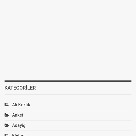
KATEGORILER
Ali Keklik
Anket
Asayiş
Eğitim