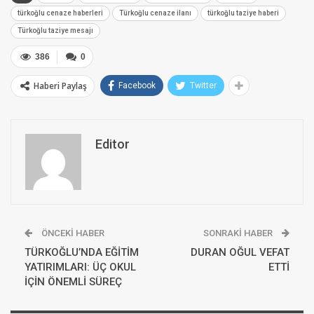
türkoğlu cenaze haberleri
Türkoğlu cenaze ilanı
türkoğlu taziye haberi
Türkoğlu taziye mesajı
386
0
Haberi Paylaş
Facebook
Twitter
Editor
ÖNCEKI HABER
SONRAKI HABER
TÜRKOĞLU’NDA EĞİTİM
DURAN OĞUL VEFAT
YATIRIMLARI: ÜÇ OKUL
ETTİ
İÇİN ÖNEMLİ SÜREÇ